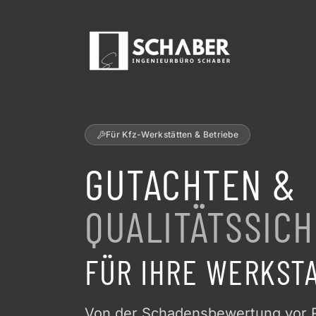
Für Kfz-Werkstätten & Betriebe
GUTACHTEN &
QUALITÄTSSIC
FÜR IHRE WERKST
Von der Schadensbewertung vor R