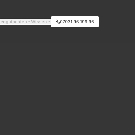
engutachten
Wissen
07931 96 199 96