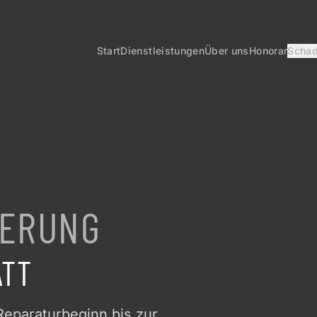
Start
Dienstleistungen
Über uns
Honorar
Schad
HERUNG
ATT
eparaturbeginn bis zur