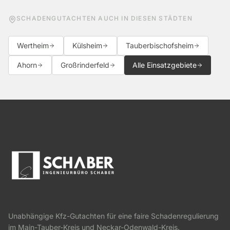
SCHADENGUTACHTEN AUCH IN DIESEN STÄDTEN
Wertheim
Külsheim
Tauberbischofsheim
Ahorn
Großrinderfeld
Alle Einsatzgebiete
Unabhängige Kfz-Gutachten für eine faire Schadenregulierung
im Main-Tauber-Kreis und Neckar-Odenwald-Kreis.