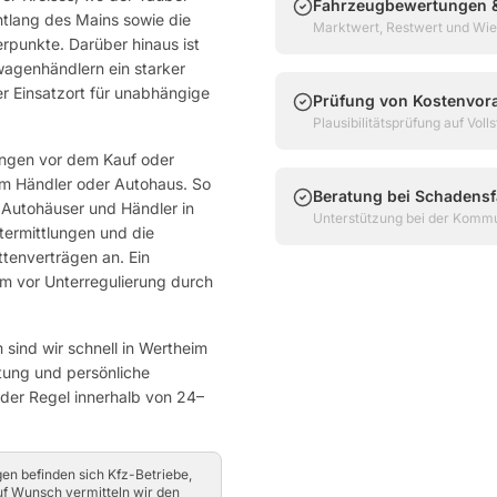
Fahrzeugbewertungen &
ntlang des Mains sowie die
Marktwert, Restwert und Wie
rpunkte. Darüber hinaus ist
agenhändlern ein starker
r Einsatzort für unabhängige
Prüfung von Kostenvor
Plausibilitätsprüfung auf Vol
ungen vor dem Kauf oder
m Händler oder Autohaus. So
Beratung bei Schadensf
r Autohäuser und Händler in
Unterstützung bei der Kommu
ermittlungen und die
tenverträgen an. Ein
m vor Unterregulierung durch
sind wir schnell in
Wertheim
tung und persönliche
 der Regel innerhalb von 24–
gen befinden sich Kfz-Betriebe,
Auf Wunsch vermitteln wir den