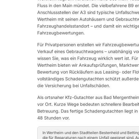
Fluss in den Main mündet. Die vielbefahrene B9 e
Anschlussstellen der A3 sind typische Unfallschwe
Wertheim mit seinen Autohäusern und Gebrauchtw
Fahrzeughandelsstandort – und damit ein wichtige
Fahrzeugbewertungen.
Für Privatpersonen erstellen wir Fahrzeugbewert
Verkauf eines Gebrauchtwagens – unabhängig vo
wissen Sie, was ein Fahrzeug wirklich wert ist. Fü
Wertheim bieten wir Ankaufsprüfungen, Marktwert
Bewertung von Rückläufern aus Leasing- oder Flot
vollständiges Schadengutachten schützt außerde
die Versicherung bei Unfallschäden.
Als ortsnaher Kfz-Gutachter aus Bad Mergentheim 
vor Ort. Kurze Wege bedeuten schnellere Bearbei
Betreuung. Das fertige Schadengutachten liegt in
48 Stunden vor.
In Wertheim und den Stadtteilen Bestenheid und Bettin
die für Reparaturen nach einem Unfall geeignet sind. 