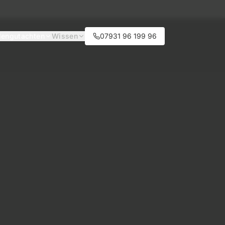
engutachten
Wissen
07931 96 199 96