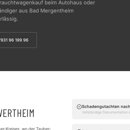
ebrauchtwagenkauf beim Autohaus oder
tändiger aus Bad Mergentheim
rlässig.
7931 96 199 96
Schadengutachten nach
WERTHEIM
Vollständige Dokumentation 
er-Kreises, wo der Tauber-