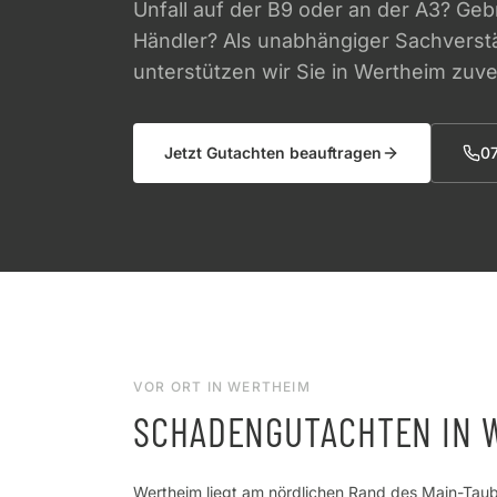
Unfall auf der B9 oder an der A3? G
Händler? Als unabhängiger Sachvers
unterstützen wir Sie in Wertheim zuve
Jetzt Gutachten beauftragen
0
VOR ORT IN
WERTHEIM
SCHADENGUTACHTEN IN
Wertheim liegt am nördlichen Rand des Main-Taub