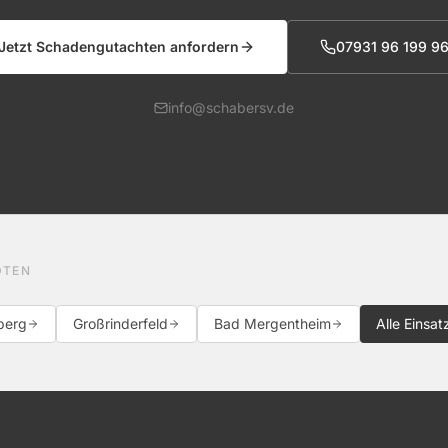
Jetzt Schadengutachten anfordern
07931 96 199 9
info@schabersv.de
DTEN
berg
Großrinderfeld
Bad Mergentheim
Alle Einsa