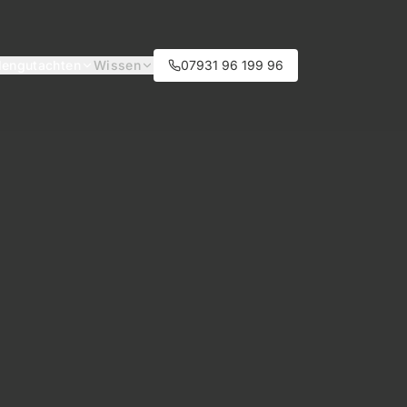
engutachten
Wissen
07931 96 199 96