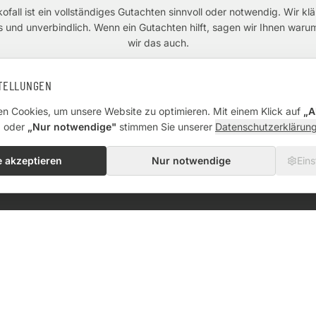
ofall ist ein vollständiges Gutachten sinnvoll oder notwendig. Wir 
os und unverbindlich. Wenn ein Gutachten hilft, sagen wir Ihnen waru
wir das auch.
STELLUNGEN
Schadenfall prüfen lassen
07931 96 199 96
n Cookies, um unsere Website zu optimieren. Mit einem Klick auf
„A
"
oder
„Nur notwendige"
stimmen Sie unserer
Datenschutzerklärun
← Zurück zur Schadengutachten-Übersicht
e akzeptieren
Nur notwendige
Eins
KONTAKT
07931 96 199 96
S
info@schabersv.de
D
Eisenbergweg 80
Ü