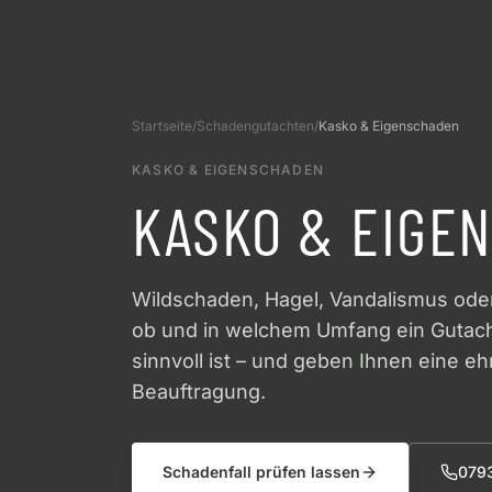
Startseite
/
Schadengutachten
/
Kasko & Eigenschaden
KASKO & EIGENSCHADEN
KASKO & EIGE
Wildschaden, Hagel, Vandalismus oder 
ob und in welchem Umfang ein Gutach
sinnvoll ist – und geben Ihnen eine eh
Beauftragung.
Schadenfall prüfen lassen
0793