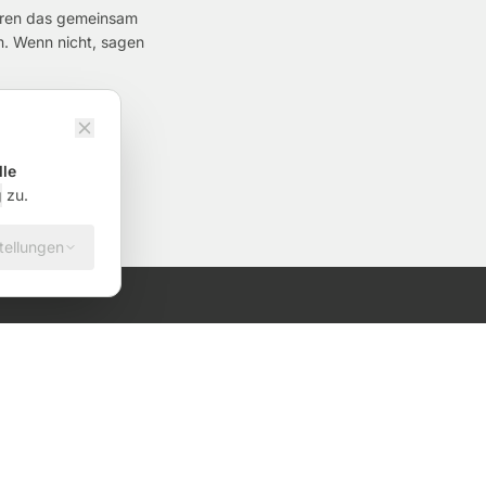
klären das gemeinsam
m. Wenn nicht, sagen
lle
g
zu.
tellungen
NAVIGATION
tartseite
ienstleistungen
ber uns