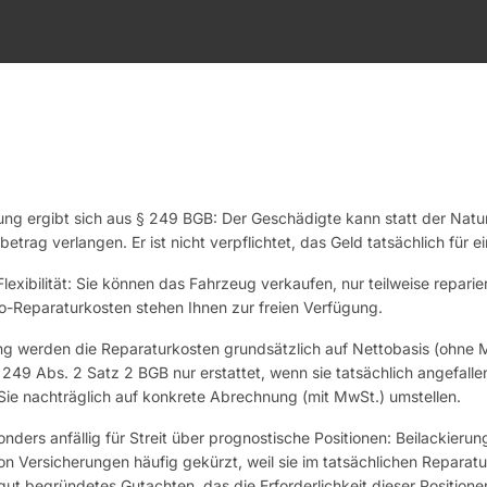
ung ergibt sich aus § 249 BGB: Der Geschädigte kann statt der Natur
betrag verlangen. Er ist nicht verpflichtet, das Geld tatsächlich für
Flexibilität: Sie können das Fahrzeug verkaufen, nur teilweise reparie
o-Reparaturkosten stehen Ihnen zur freien Verfügung.
ung werden die Reparaturkosten grundsätzlich auf Nettobasis (ohne M
49 Abs. 2 Satz 2 BGB nur erstattet, wenn sie tatsächlich angefallen
Sie nachträglich auf konkrete Abrechnung (mit MwSt.) umstellen.
onders anfällig für Streit über prognostische Positionen: Beilackier
 Versicherungen häufig gekürzt, weil sie im tatsächlichen Reparatur
 gut begründetes Gutachten, das die Erforderlichkeit dieser Positionen