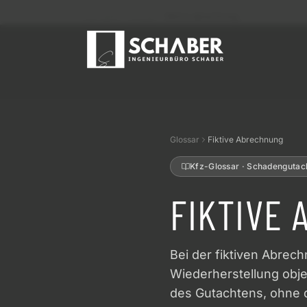
Startseite
Glossar
fiktive abrechnung
Glossar
Fiktive Abrechnung
Kfz-Glossar · Schadengutac
FIKTIVE
Bei der fiktiven Abrec
Wiederherstellung obje
des Gutachtens, ohne d