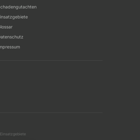
chadengutachten
insatzgebiete
lossar
atenschutz
mpressum
 Einsatzgebiete