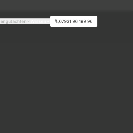
engutachten
Wissen
07931 96 199 96
s