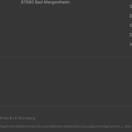
97980 Bad Mergentheim
S
E
G
D
I
Kreis & LK Würzburg:
nigshofen
Weikersheim
Boxberg
Niederstetten
Würzburg
Buchen
Igersheim
→ Alle